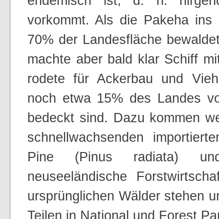
endemisch ist, d. h. nirge
vorkommt. Als die Pakeha ins
70% der Landesfläche bewaldet. 
machte aber bald klar Schiff m
rodete für Ackerbau und Vie
noch etwa 15% des Landes vo
bedeckt sind. Dazu kommen we
schnellwachsenden importier
Pine (Pinus radiata) u
neuseeländische Forstwirtscha
ursprünglichen Wälder stehen u
Teilen in National und Forest Pa